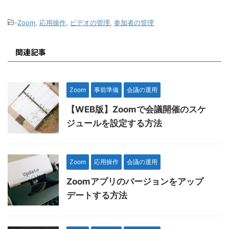
-
Zoom
,
応用操作
,
ビデオの管理
,
参加者の管理
関連記事
Zoom
事前準備
会議の運用
【WEB版】Zoomで会議開催のスケ
ジュールを設定する方法
Zoom
応用操作
会議の運用
Zoomアプリのバージョンをアップ
デートする方法