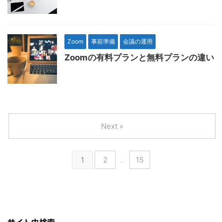
Zoom
事前準備
会議の運用
Zoomの有料プランと無料プランの違い
Next »
1
2
…
15